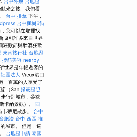
.
台中外燴
台胞證
開始觀光之旅，我們看
興。
台中 推拿
下午，
dpress
台中楓樹6街
南，您可以在那裡找
會吸引許多來自世界
整個狂歡節與醉酒狂歡
思
東南旅行社 台胞證
摩
撥筋美容
nearby
的”世界是年輕遊客的
e
社團法人
Vieux港口
過一百萬的人享受了
諾（San
撥筋證照
步行到城市，參觀
托斯卡納景觀）。
西
特卡蒂尼散步。
台中
 台胞證
台中 西區 推
的城市。 但是，這
機。
台胞證申請
泰國