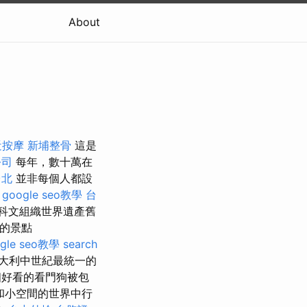
About
近按摩
新埔整骨
這是
公司
每年，數十萬在
台北
並非每個人都設
。
google seo教學
台
科文組織世界遺產舊
的景點
gle seo教學
search
大利中世紀最統一的
個好看的看門狗被包
和小空間的世界中行