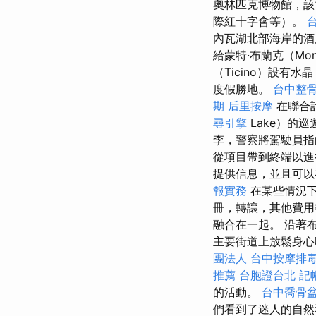
奧林匹克博物館，該
際紅十字會等）。
內瓦湖北部海岸的
給蒙特·布蘭克（Mo
（Ticino）設有水
度假勝地。
台中整
期
后里按摩
在聯合計
尋引擎
Lake）的
李，警察將駕駛員
從項目帶到終端以
提供信息，並且可以
報實務
在某些情況下
冊，轉讓，其他費
融合在一起。 沿著
主要街道上放鬆身
團法人
台中按摩排
推薦
台胞證台北
記
的活動。
台中喬骨
們看到了迷人的自