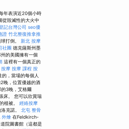
每年表演近20個小時
圖從毀滅性的大火中
登記台灣公司
seo優
胞證
竹北整復推拿推
頭球打倒。
新北 按摩
司社團
德克薩斯州墨
那州的美國擁有一個
銷
這裡有一個真正的
 按摩
按摩 課程
按
性的，當場的每個人
的2晚，位置優越的酒
的3晚，艾格爾
3張床。 您可以欣賞瑞
色的植被。
經絡按摩
的洛克諾。
北屯 整骨
 外燴
在Feldkirch-
道院圖書館（這都是