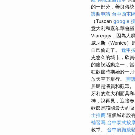
的一部分，善良傳統
護照申請
台中西屯
（Tuscan
google
意大利和嘉年華會議
Viareggy，因
威尼斯（Wenic
自己偷走了。
逢甲
史悠久的城市，欣賞
的慶祝活動之一，當
狂歡節時期始於一月
放天空下舉行。
辦
居民是演員和觀眾
牙利的意大利面具和
神，說再見，迎接春
歡節是該國最大的吸
士推薦
這個城市設
補習嗎
台中泰式按
教堂。
台中肩頸放