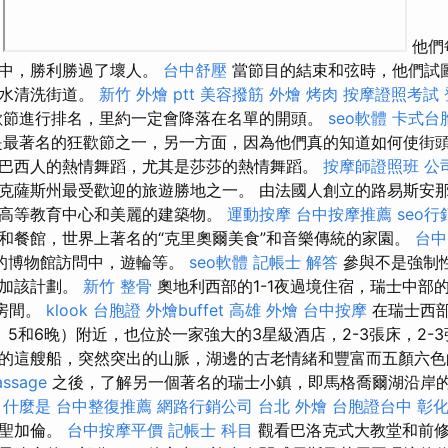
。
他們
賽中，勝利勝過了壞人。
台中舒壓
當節目的結束和弦時，他們試
的水清洗街道。
新竹 外燴 ptt
美容撥筋
外燴 烤肉
按摩證照考試
歡節進行排名，里約一定會降落在名單的開頭。
seo軟體
卡式台
最著名的狂歡節之一，另一方面，因為他們真的知道如何使街
巴西人的熱情舞蹈，尤其是莎莎的熱情舞蹈。
按摩師證照班
公
克薩斯州最受歡迎的旅遊勝地之一。 由法國人創立的路易斯安
高等教育中心和美麗的建築物。
運動按摩
台中按摩推薦
seo行
和餐館，世界上著名的“克里奧爾美食”和音樂傳統的家園。
台中
的博物館訪問中，遊輪等。
seo軟體
記帳士 解答
參與不是強制
參加該計劃。
新竹 整骨
奧地利西部的1-1夜過境住宿，瑞士中部
室房間。
klook 台胞證
外燴buffet
高雄 外燴
台中按摩
在瑞士西部
、5、5和6晚）附近，也位於一家強大的3星級酒店，2-3張床，2-
的這艘船，突然突出的山脈，湖邊的古老情緒和豐富而五顏六
assage
之後，了解另一個著名的瑞士小鎮，即馬格喬爾湖沿岸
什麼是
台中整復推薦
網路行銷公司
台北 外燴
台胞證台中
彰化
往聖加倫。
台中按摩平價
記帳士 科目
觀看巴洛克式大教堂和前修