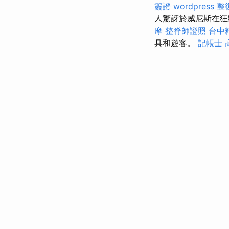
簽證
wordpress
整
人驚訝於威尼斯在狂
摩
整脊師證照
台中
具和遊客。
記帳士 