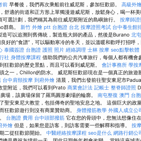
考前
早餐後，我們再次乘船前往威尼斯，參加狂歡節。
高級外
，舒適的街道和正方形上單獨漫遊威尼斯，放鬆身心，喝一杯美
項可選計劃，我們稱其為前往威尼斯附近的島嶼旅行。
按摩師證
ano群島。
新竹 外燴 ptt
台胞證 台北
按摩證照考試
台中養生館
該製造可以追溯到舊傳統，製造瓶大師的產品，然後是Burano
北
個良好的“食譜”，可以驅動寒冷的冬天，並以溫暖和歡呼打招呼
心
泰國簽證
台胞證 護照 照片
經絡調理
士林 按摩
seo點擊軟體
旅行社
身體按摩課程
借助我們的公共汽車旅行，每個人都有機會
到狂歡節的歷史景點，而且可以看到威尼斯。
會計事務所
學按
之一，Chillon的防水。 威尼斯狂歡節現在是一個真正的旅
薦
台中肩頸按摩
到府外燴
清晨，我們出發前往聖安東尼市Padu
堂附近，我們可以看到Prato
商業會計法 記帳士
整脊師證照
D
lle廣場，該廣場保留了羅馬圓形劇場的輪廓。
南屯整復
澳門 台
了聖安東尼大教堂，包括傳奇的聖地安息之地。 這個巨大的政黨的
而狂歡節遊行則沒有商業贊助商。
身體撥筋教學
外國人成立公
是。
台胞證 費用
台中頭部撥筋
它在您的骨頭中，您無法想像住
府外燴
但是，如果您是訪客，則訪客需要一些解釋和指導。
按摩
星期二從狂歡節開始。
中醫經絡按摩課程
seo是什么
網路行銷公
們總是慶祝灰燼前一天，因此日期每年都會改變。 當時這座城市