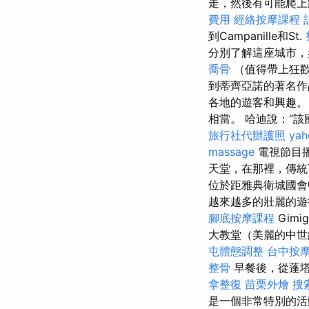
走，然後有可能爬上
費用
經絡按摩課程
到Campanille和St.
分別了解這座城市
喬骨
（值得帶上狂歡
到蒂齊亞諾的著名作
各地的遊客和興趣。 
相當。 哈迪說：“
旅行社代辦護照
ya
massage
電視節目播
天堂，在那裡，傳統可
位於距雅典衛城國會
越來越多的壯麗的遊
腳底按摩課程
Gim
大教堂（美麗的中世
屯體態調整
台中按
整骨
早餐後，從蓬塔·
拿整復
苗栗外燴
搜
是一個非常特別的活