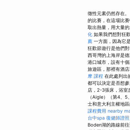
徵性元素仍然存在
的比賽，在這場比
取出熱量，用大量
化
如果我們想對狂
薦
一方面，因為它是
狂歡節遊行是他們對
西哥灣的上海岸是德
港口城市，設有十個
旅遊區，那裡有酒店
摩 課程
在此處列出
都可以決定是否想
店，2-3張床，浴
（Aigle）（第4
士和意大利主權地區
課程費用
nearby m
台中spa
復健師證照
Boden湖的路線前