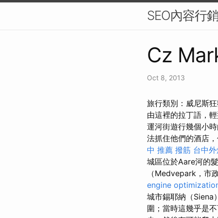
SEO內容行
Cz Mark
Oct 8, 2013
旅行類別：威尼斯狂歡
由這裡的拉丁語，
運河街遊行幾個小
法抓住他們的酒店，
中 推薦 撥筋
台中外
城區位於Aare河的
（Medvepark
engine optimizatio
城市錫耶納（Sie
圍；當時這幾乎是