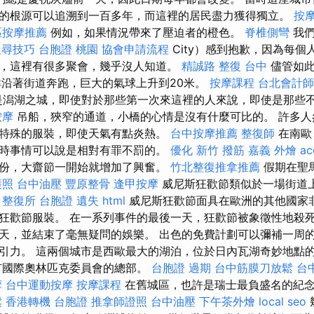
的根源可以追溯到一百多年，而這裡的居民盡力獲得獨立。
按
區按摩推薦
例如，如果情況帶來了壓迫者的橙色。
脊椎側彎
我們
 搜尋技巧
台胞證 桃園
協會申請流程
City）感到抱歉，因為每個
，這裡有很多聚會，幾乎沒人知道。
精誠路 整復 台中
儘管如此
為人群沿著街道奔跑，巨大的氣球上升到20米。
按摩課程
台北會計師
e）是潟湖之城，即使對於那些第一次來這裡的人來說，即使是那些
按摩
吊船，狹窄的通道，小橋的心情是沒有什麼可比的。 許多人
特殊的服裝，即使天氣有點炎熱。
台中按摩推薦
整復師
在南歐
時事情可以說是相對有罪不罰的。
優化
新竹 撥筋
嘉義 外燴
ac
份，大齋節一開始就增加了興奮。
竹北整復推拿推薦
假期在聖
護照
台中油壓
豐原整骨
逢甲按摩
威尼斯狂歡節類似於一場街道
。
整復所
台胞證 遺失
html
威尼斯狂歡節面具在歐洲的其他國家
狂歡節服裝。 在一系列事件的最後一天，狂歡節被象徵性地殺
天，並結束了毫無疑問的娛樂。 出色的免費計劃可以彌補一周的
引力。 這兩個城市是西歐最大的湖泊，位於日內瓦湖奇妙地點
有國際奧林匹克委員會的總部。
台胞證 過期
台中筋膜刀放鬆
台
摩
台中運動按摩
按摩課程
在舊城區，也許是瑞士最負盛名的紀
鬆
香港轉機 台胞證
推拿師證照
台中油壓
下午茶外燴
local seo