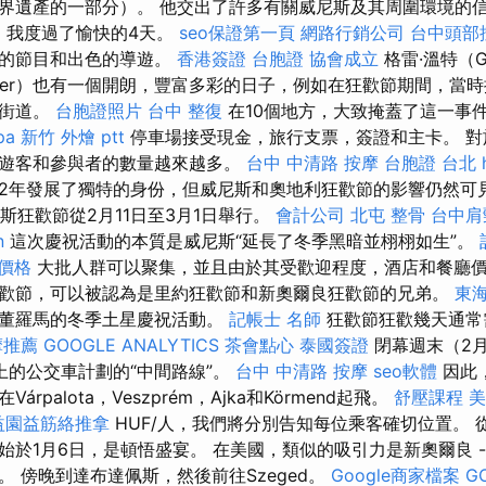
界遺產的一部分）。 他交出了許多有關威尼斯及其周圍環境的
égh，我度過了愉快的4天。
seo保證第一頁
網路行銷公司
台中頭部
色的節目和出色的導遊。
香港簽證 台胞證
協會成立
格雷·溫特（G
nter）也有一個開朗，豐富多彩的日子，例如在狂歡節期間，當
的街道。
台胞證照片
台中 整復
在10個地方，大致掩蓋了這一事
pa
新竹 外燴 ptt
停車場接受現金，旅行支票，簽證和主卡。 對
遊客和參與者的數量越來越多。
台中 中清路 按摩
台胞證 台北
82年發展了獨特的身份，但威尼斯和奧地利狂歡節的影響仍然可
尼斯狂歡節從2月11日至3月1日舉行。
會計公司
北屯 整骨
台中肩
n
這次慶祝活動的本質是威尼斯“延長了冬季黑暗並栩栩如生”。
 價格
大批人群可以聚集，並且由於其受歡迎程度，酒店和餐廳價
歡節，可以被認為是里約狂歡節和新奧爾良狂歡節的兄弟。
東
古董羅馬的冬季土星慶祝活動。
記帳士 名師
狂歡節狂歡幾天通常
摩推薦
GOOGLE ANALYTICS
茶會點心
泰國簽證
閉幕週末（2月
上的公交車計劃的“中間路線”。
台中 中清路 按摩
seo軟體
因此
rpalota，Veszprém，Ajka和Körmend起飛。
舒壓課程
美
益園益筋絡推拿
HUF/人，我們將分別告知每位乘客確切位置。 
始於1月6日，是頓悟盛宴。 在美國，類似的吸引力是新奧爾良 -
 傍晚到達布達佩斯，然後前往Szeged。
Google商家檔案
G