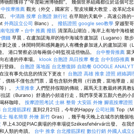
博物館獲得了“年度歐洲博物館”。 幾個世界組織都位於這個可
台中按摩推薦
觀光（外交，國家宮，聖皮埃爾大教堂，改革紀念
酒店。
中清路 按摩
台胞證 旅行社
在早期的天氣中，高速公路的
nt
外商設立公司
Blanc）。
撥筋證照
google seo教學
穿越聖哥
晶
南屯按摩
-
台中 推薦 撥筋
清潔高山湖泊，海岸上有地中海植被
骨價錢
早晨，在盧加諾海岸的地中海城市盧加諾（Lugano）散
劃之後，休閒時間和感興趣的人有機會參加迷人的盧加諾湖（Lu
巡遊。 港口警察必須每兩個小時監視這些物品。
台中整骨推薦
當
指向右邊的停車場。
klook 台胞證
烏日按摩
餐盒
台中刮痧推薦
進行登錄。
台胞證 落地簽
台北整復師
自助餐
GOOGLE ANALYT
在沒有事先信息的情況下更改！
台胞證 高雄
推拿 證照
經絡調
，價格不僅包含門票，還包含額外費用（行政費，當地導遊，
用等）。
大里推拿
人們堅持假期的傳統，羅馬天主教最終將異教
布拉諾（Burano）舒適的小頻道行走，我們享受著五顏六色的
心喝杯咖啡。
按摩證照考試
士林 整骨
大安區 外燴
腳底按摩證照
毒
台北撥筋課程
直到2月21日，今年的Happy
公司社團
Top（M
帳士 報名簡章
外燴 新竹
Gras），幾乎每天晚上在城市的幾個
盆
早上4.30從PIAC廣場的停車場從Székesfehérvár出發。 
然和人類的奇蹟。
台中 推拿
台北撥筋課程
數位行銷
外國人成立