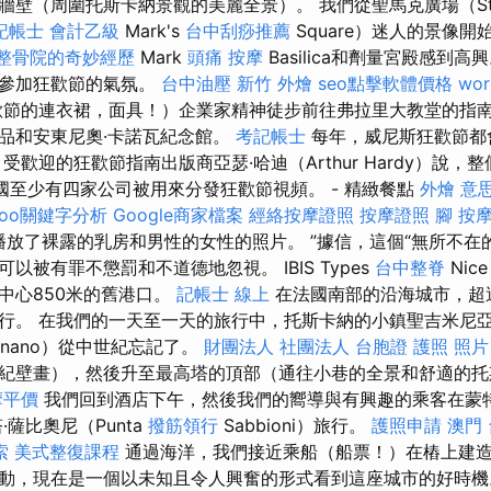
牆壁（周圍托斯卡納景觀的美麗全景）。 我們從聖馬克廣場（St
記帳士 會計乙級
Mark's
台中刮痧推薦
Square）迷人的景像
整骨院的奇妙經歷
Mark
頭痛 按摩
Ba​​​​silica和劑量宮殿感到高
，參加狂歡節的氣氛。
台中油壓
新竹 外燴
seo點擊軟體價格
wor
節的連衣裙，面具！）企業家精神徒步前往弗拉里大教堂的指
品和安東尼奧·卡諾瓦紀念館。
考記帳士
每年，威尼斯狂歡節都
受歡迎的狂歡節指南出版商亞瑟·哈迪（Arthur Hardy）說，
該國至少有四家公司被用來分發狂歡節視頻。 - 精緻餐點
外燴 意
hoo關鍵字分析
Google商家檔案
經絡按摩證照
按摩證照
腳 按
放了裸露的乳房和男性的女性的照片。 ”據信，這個“無所不在
以被有罪不懲罰和不道德地忽視。 IBIS Types
台中整脊
Nic
中心850米的舊港口。
記帳士 線上
在法國南部的沿海城市，超
行。 在我們的一天至一天的旅行中，托斯卡納的小鎮聖吉米尼亞
ignano）從中世紀忘記了。
財團法人 社團法人
台胞證 護照 照片
紀壁畫），然後升至最高塔的頂部（通往小巷的全景和舒適的
摩平價
我們回到酒店下午，然後我們的嚮導與有興趣的乘客在蒙
薩比奧尼（Punta
撥筋領行
Sabbioni）旅行。
護照申請
澳門
索
美式整復課程
通過海洋，我們接近乘船（船票！）在樁上建造
動，現在是一個以未知且令人興奮的形式看到這座城市的好時