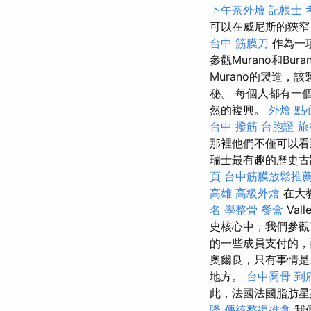
下午茶外燴
記帳士 
可以在威尼斯的狹窄
台中 筋膜刀
作為一
參觀Murano和Bur
Murano的製造，
秘。 每個人都有一
然的複興。
外燴 點
台中 撥筋
台胞證 
那裡他們不僅可以看
瑞士最有趣的歷史古蹟
頁
台中筋膜放鬆推
高雄
高級外燴
在大教
名
學整骨
餐盒
Va
史核心中，我們參觀
的一些成員支付的，
奧爾良，只有事情
地方。
台中喬骨
到
此，法國法國脂肪
隆
傳統整復推拿
我