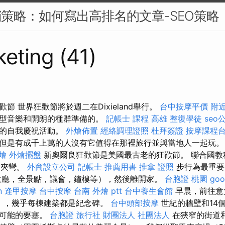
銷策略：如何寫出高排名的文章-SEO策略
eting (41)
節 世界狂歡節將於週二在Dixieland舉行。
台中按摩平價
附
輕型音樂和開朗的種群準備的。
記帳士 課程 高雄
整復學徒
seo
時的自我慶祝活動。
外燴佈置
經絡調理證照
杜拜簽證
按摩課程
但是有成千上萬的人沒有它值得在那裡旅行並與當地人一起玩
燴
外燴擺盤
新奧爾良狂歡節是美國最古老的狂歡節。 聯合國教
髮夾彎。
外商設立公司
記帳士 推薦用書
推拿 證照
步行為最重要
，市政廳，全景點，議會，鐘樓等），然後離開家。
台胞證 桃園
goo
n
逢甲按摩
台中按摩
台南 外燴 ptt
台中養生會館
早晨，前往意
na），幾乎每棟建築都是紀念碑。
台中頭部按摩
世紀的牆壁和14
不可能的要塞。
台胞證 旅行社
財團法人 社團法人
在狹窄的街道