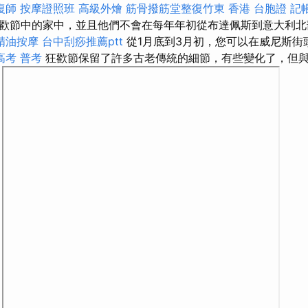
復師
按摩證照班
高級外燴
筋骨撥筋堂整復竹東
香港 台胞證
記
歡節中的家中，並且他們不會在每年年初從布達佩斯到意大利
精油按摩
台中刮痧推薦ptt
從1月底到3月初，您可以在威尼斯街
高考 普考
狂歡節保留了許多古老傳統的細節，有些變化了，但