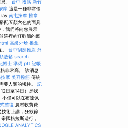
信息。
台中 撥筋
新竹
按摩
這是一種非常愉
ray
南屯按摩
推拿
時搭配五顏六色的面具
件，我們將向您展示
於這裡的狂歡節的氣
html
高級外燴
推拿
見。
台中刮痧推薦
外
頸放鬆
search
記帳士 準備 ptt
記帳
格非常高。 該消息
海按摩
美容撥筋
傳統
需要人類的犧牲。
記
12日至14日）是我
，不僅可以在布達佩
式整復
農村收費費
從技術上講，狂歡節
 帝國格拉斯遊行，
OOGLE ANALYTICS