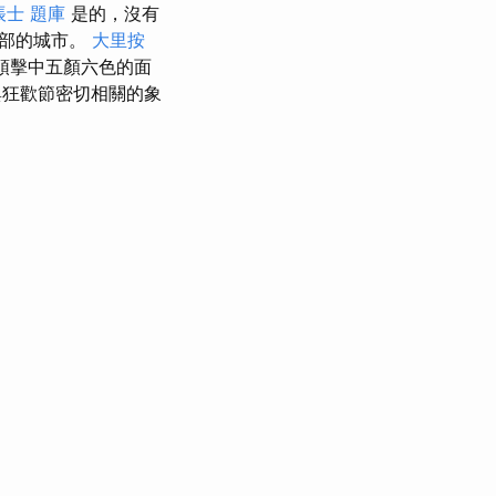
帳士 題庫
是的，沒有
北部的城市。
大里按
頭擊中五顏六色的面
與狂歡節密切相關的象