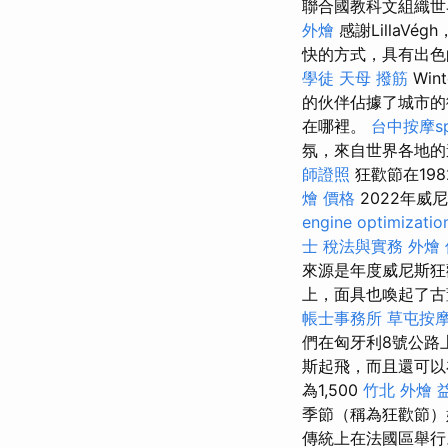
聯合國教科文組織世
外燴
感謝LillaV
快的方式，具有出
學徒
天母 撥筋
Wi
的伙伴佔據了城市
在哪裡。
台中按摩s
氛，來自世界各地的
師證照
狂歡節在19
燴 價格
2022年威
engine optimizatio
士 稅法與實務
外燴
來源是年度威尼斯狂
上，面具也喚起了
帳士事務所
草屯按
們在匈牙利8號公路
斯起飛，而且還可以在Vá
為1,500
竹北 外燴
季節（稱為狂歡節）
傳統上在法國區舉行。