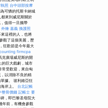
摩執照
台中頭部按摩
為可憐的托斯卡納城
人都來到威尼斯關於
，值得一旦攜帶
外燴 嘉義
換護照
不來這裡的人，也將
參觀了這個美麗，歷
，狂歡節是今年最大
counting firmcpa
馬克廣場威尼斯的開
上的巨大戲劇，城市
非常受歡迎，來自匈
死，以消除不良的精
單據。 玻利維亞狂
的海岸上。
台北記帳
中整骨價錢
記帳士 要
念碑，即巴黎圣母院大
幾年前，有機會參觀