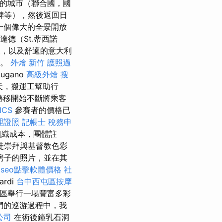
悲的城市（聯合國，國
碑等），然後返回日
一個偉大的全景開放
達德（St.蒂西諾
，以及舒適的意大利
步。
外燴 新竹
護照過
gano
高級外燴
搜
天，搬運工幫助行
轉移開始不斷將乘客
ICS
參賽者的價格已
理證照
記帳士 稅務申
組織成本，團體註
徒崇拜與基督教色彩
小房子的照片，並在其
seo點擊軟體價格
社
ardi
台中西屯區按摩
地區舉行一場豐富多彩
在我們的巡游過程中，我
公司
在術後鐘乳石洞