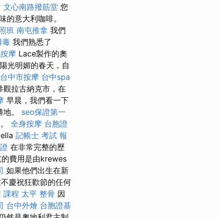
燴
文心南路撥筋堂
您
味的意大利咖啡。
照班
南屯推拿
我們
排毒
我們熟悉了
屯按摩
Lace製作的奧
，陽光明媚的春天，自
台中市按摩
台中spa
參觀拉古納克市，在
摩
早晨，我們看一下
遊勝地。
seo保證第一
a。
全身按摩
台胞證
ella
記帳士 考試 報
胞證
在非常完整的歷
費用是由krewes
司
如果他們出生在新
在不慶祝狂歡節的任何
 課程
太平 整骨
因
司
台中外燴
台胞證基
仍然是奧地利君主制